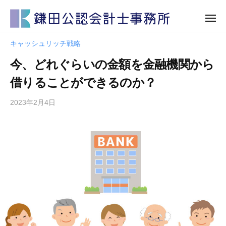
鎌
田
公
鎌
鎌
認
キャッシュリッチ戦略
田
田
会
今、どれぐらいの金額を金融機関から
公
計
公
認
士
認
借りることができるのか？
会
事
会
計
務
2023年2月4日
計
士
所
士
事
事
務
務
所
所