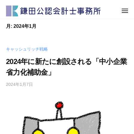
鎌
田
公
鎌
鎌
認
月:
2024年1月
田
田
会
公
計
公
認
士
認
キャッシュリッチ戦略
会
事
会
計
2024年に新たに創設される「中小企業
務
計
士
所
省力化補助金」
士
事
事
務
2024年1月7日
務
所
所