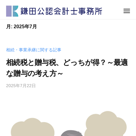
鎌
田
公
鎌
鎌
認
月:
2025年7月
田
田
会
公
計
公
認
士
認
相続・事業承継に関する記事
会
事
会
計
相続税と贈与税、どっちが得？～最適
務
計
士
所
な贈与の考え方～
士
事
事
務
2025年7月22日
務
所
所