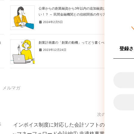
公庫からの創業融資から3年以内の追加融資は難し
い！？ ～ 民間金融機関との信頼関係の作り方～
2024年2月5日
助
創業計画書の「創業の動機」ってどう書くべきか？
登録さ
2023年12月24日
メルマガ
次の投稿
手
インボイス制度に対応した会計ソフトの影響
～マネーフォワード会計編① 非適格事業者へ