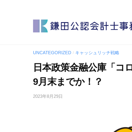
鎌
田
公
認
会
鎌
鎌
計
田
田
士
UNCATEGORIZED
キャッシュリッチ戦略
/
公
公
事
認
日本政策金融公庫「コ
認
務
会
所
会
9月末までか！？
計
計
士
士
2023年8月29日
事
務
事
所
務
所