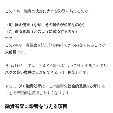
このうち、融資の決定に大きな影響を与えるのが、
（6）資金使途（なぜ、その資金が必要なのか）
（7）返済資源（どのように返済するのか）
です。
この2点が、稟議書を読む側が納得できる内容であることが
大前提
です。
それ以外としては、担保や保証人について説明することで
リ
スクの高い案件
にも対応できる
（4）保全
も重要。
さらに
（8）融資効果
は、この融資の
社会的意義
を説明する
ことで審査側を説得しやすくなります。
融資審査に影響を与える項目