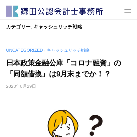
鎌
田
公
鎌
鎌
認
カテゴリー:
キャッシュリッチ戦略
田
田
会
公
計
公
認
士
認
UNCATEGORIZED
キャッシュリッチ戦略
/
会
事
会
計
日本政策金融公庫「コロナ融資」の
務
計
士
所
「同額借換」は9月末までか！？
士
事
事
務
2023年8月29日
務
所
所