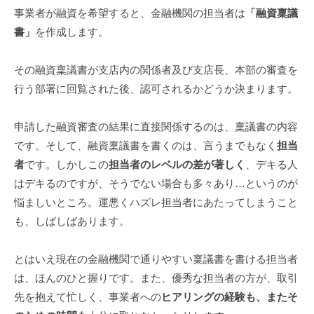
事業者が融資を希望すると、金融機関の担当者は
「融資稟議
書」
を作成します。
その融資稟議書が支店内の関係者及び支店長、本部の審査を
行う部署に回覧された後、認可されるかどうか決まります。
申請した融資審査の結果に直接関係するのは、稟議書の内容
です。そして、融資稟議書を書くのは、言うまでもなく
担当
者
です。しかしこの
担当者のレベルの差が著しく
、デキる人
はデキるのですが、そうでない場合も多々あり…というのが
悩ましいところ。運悪くハズレ担当者にあたってしまうこと
も、しばしばあります。
とはいえ現在の金融機関で通りやすい稟議書を書ける担当者
は、ほんのひと握りです。また、優秀な担当者の方が、取引
先を抱えて忙しく、事業者への
ヒアリングの経験も、またそ